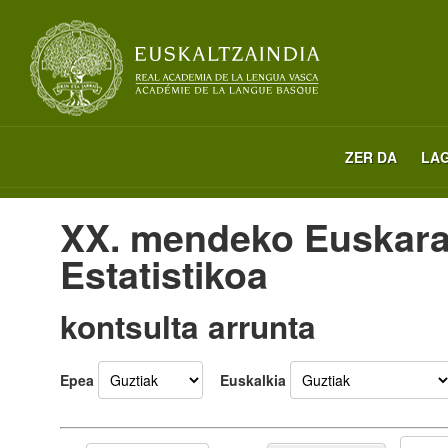
ZER DA
LA
XX. mendeko Euskara
Estatistikoa
kontsulta arrunta
Epea
Euskalkia