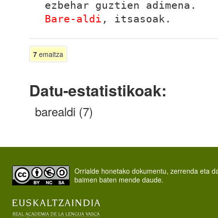
ezbehar guztien adimena.
Bare-aldi
, itsasoak.
7
emaitza
Datu-estatistikoak:
barealdi (7)
Orrialde honetako dokumentu, zerrenda eta 
baimen baten mende daude.