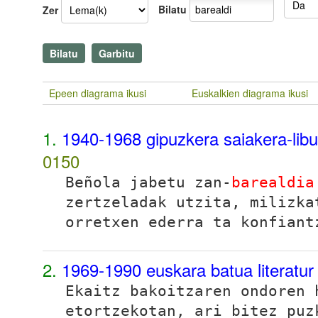
Bilatu
Zer
Epeen diagrama ikusi
Euskalkien diagrama ikusi
1.
1940-1968 gipuzkera saiakera-lib
0150
Beñola jabetu zan-
barealdia
zertzeladak utzita, milizka
orretxen ederra ta konfiant
2.
1969-1990 euskara batua literatu
Ekaitz bakoitzaren ondoren
etortzekotan, ari bitez puz