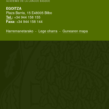
EGOITZA
Plaza Barria, 15 E48005 Bilbo
Tel.
:
+34 944 158 155
Faxa:
+34 944 158 144
Harremanetarako
-
Lege oharra
-
Gunearen mapa