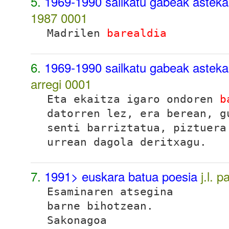
5.
1969-1990 sailkatu gabeak astek
1987
0001
Madrilen
barealdia
6.
1969-1990 sailkatu gabeak astek
arregi
0001
Eta ekaitza igaro ondoren
b
datorren lez, era berean, g
senti barriztatua, piztuera
urrean dagola deritxagu.
7.
1991> euskara batua poesia
j.l. 
Esaminaren atsegina
barne bihotzean.
Sakonagoa