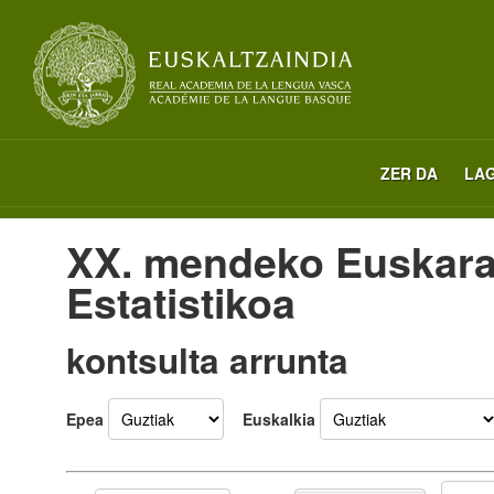
ZER DA
LA
XX. mendeko Euskara
Estatistikoa
kontsulta arrunta
Epea
Euskalkia