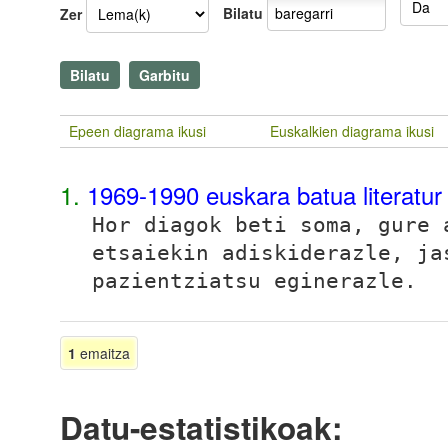
Bilatu
Zer
Epeen diagrama ikusi
Euskalkien diagrama ikusi
1.
1969-1990 euskara batua literatu
Hor diagok beti soma, gure
etsaiekin adiskiderazle, ja
pazientziatsu eginerazle.
1
emaitza
Datu-estatistikoak: