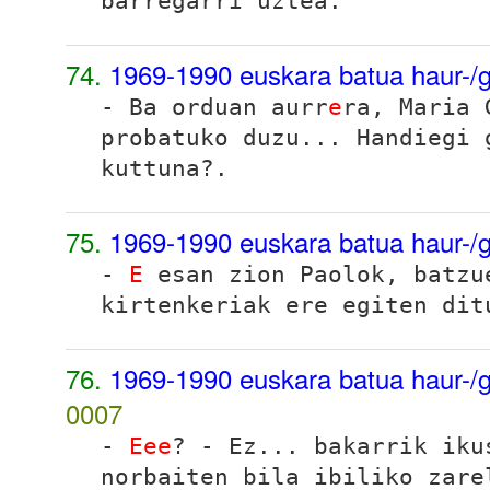
barregarri uztea.
74.
1969-1990 euskara batua haur-/g
- Ba orduan aurr
e
ra, Maria 
probatuko duzu... Handiegi 
kuttuna?.
75.
1969-1990 euskara batua haur-/g
-
E
esan zion Paolok
, batzu
kirtenkeriak ere egiten dit
76.
1969-1990 euskara batua haur-/g
0007
-
Eee
? - Ez... bakarrik iku
norbaiten bila ibiliko zare