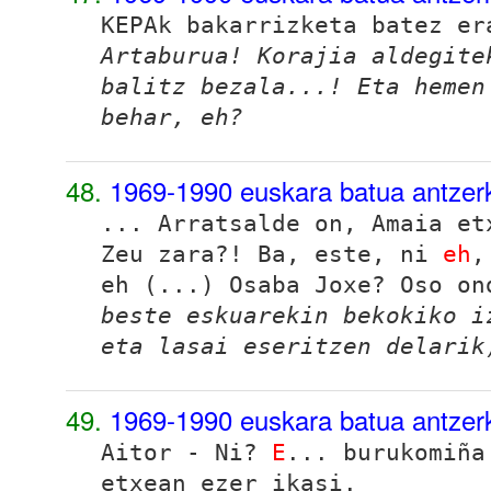
KEPAk bakarrizketa batez e
Artaburua! Korajia aldegite
balitz bezala...! Eta hemen
behar, eh?
48.
1969-1990 euskara batua antzer
... Arratsalde on, Amaia et
Zeu zara?! Ba, este, ni
eh
,
eh (...) Osaba Joxe? Oso o
beste eskuarekin bekokiko i
eta lasai eseritzen delarik
49.
1969-1990 euskara batua antzer
Aitor - Ni?
E
... burukomiña
etxean ezer ikasi.