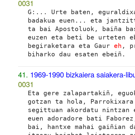
0031
G:... Urte baten, eguraldix
badakua euen... eta jantzit
ta bai Apostoluok, baiña ba
euzen eta beti be urteten e
begiraketara eta
Gaur
eh
, p
biharko dau
esaten ebeiñ.
41.
1969-1990 bizkaiera saiakera-li
0031
Eta gere zalapartakiñ, eguo
gotzan ta hola, Parrokixara
segittuan akordatu nintzan
euen adoradore bati
Faborez
bai, hantxe mahai gaiñian d