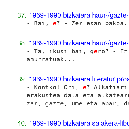
37.
1969-1990 bizkaiera haur-/gazte-
- Bai,
e
? - Zer esan bakoa.
38.
1969-1990 bizkaiera haur-/gazte-
- Ta, ikusi bai, g
e
ro? - Ez
amurratuak....
39.
1969-1990 bizkaiera literatur pr
- Kontxo! Ori,
e
? Alkatiari
erakustea dala eta alkatear
zar, gazte, ume eta abar, d
40.
1969-1990 bizkaiera saiakera-li