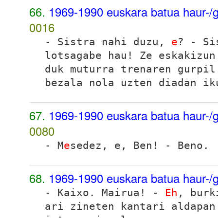
66.
1969-1990 euskara batua haur-/g
0016
- Sistra nahi duzu,
e
? - Si
lotsagabe hau! Ze eskakizun
duk muturra trenaren gurpil
bezala nola uzten diadan ik
67.
1969-1990 euskara batua haur-/g
0080
- M
e
sedez, e, Ben! - Beno.
68.
1969-1990 euskara batua haur-/g
- Kaixo. Mairua! -
Eh
, burk
ari zineten kantari aldapan