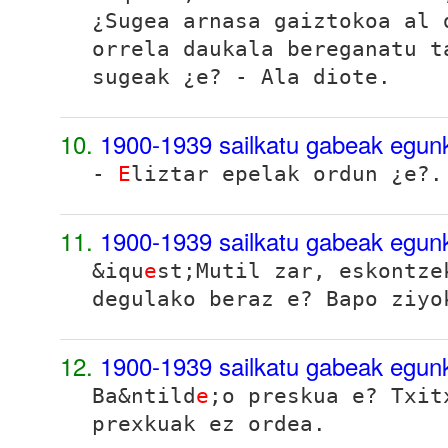
¿Sugea arnasa gaiztokoa al 
orrela daukala bereganatu t
sugeak ¿e? - Ala diote.
10.
1900-1939 sailkatu gabeak egun
-
E
liztar epelak ordun ¿e?.
11.
1900-1939 sailkatu gabeak egun
&iqu
e
st;Mutil zar, eskontze
degulako beraz e? Bapo ziyo
12.
1900-1939 sailkatu gabeak egun
Ba&ntild
e
;o preskua e? Txit
prexkuak ez ordea.