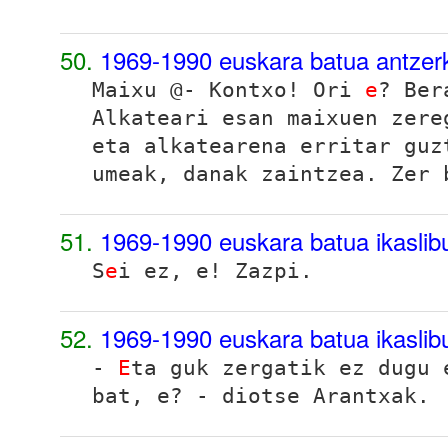
50.
1969-1990 euskara batua antzer
Maixu @- Kontxo! Ori
e
? Ber
Alkateari esan maixuen zere
eta alkatearena erritar guz
umeak, danak zaintzea. Zer 
51.
1969-1990 euskara batua ikasli
S
e
i ez, e! Zazpi.
52.
1969-1990 euskara batua ikasli
-
E
ta guk zergatik ez dugu 
bat, e? - diotse Arantxak.