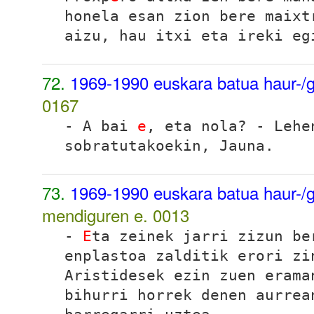
honela esan zion bere maixt
aizu, hau itxi eta ireki e
72.
1969-1990 euskara batua haur-/g
0167
- A bai
e
, eta nola? - Lehe
sobratutakoekin, Jauna.
73.
1969-1990 euskara batua haur-/g
mendiguren e.
0013
-
E
ta zeinek jarri zizun be
enplastoa zalditik erori zi
Aristidesek ezin zuen erama
bihurri horrek denen aurrea