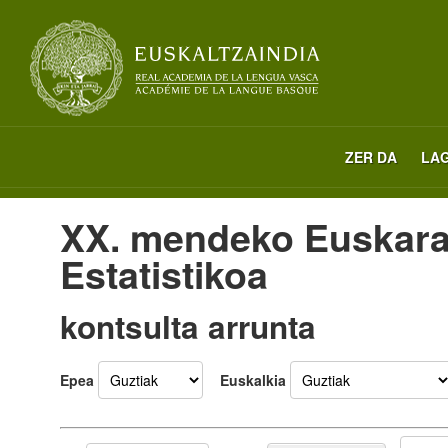
ZER DA
LA
XX. mendeko Euskara
Estatistikoa
kontsulta arrunta
Epea
Euskalkia