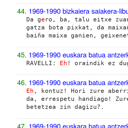
44.
1969-1990 bizkaiera saiakera-li
Da g
e
ro, ba, talu eitxe zua
gatza bota pixkat, da maixa
baiña maixa ganien, geixene
45.
1969-1990 euskara batua antzer
RAVELLI
:
Eh
! oraindik ez du
46.
1969-1990 euskara batua antzer
Eh
, kontuz! Hori zure aberr
da, errespetu handiago! Zur
betetzea zin dagizu?.
47.
1969-1990 euskara batua antzer