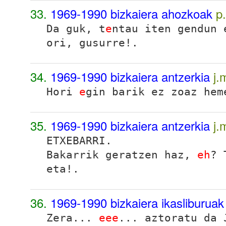
33.
1969-1990 bizkaiera ahozkoak
p
Da guk, t
e
ntau iten gendun 
ori, gusurre!.
34.
1969-1990 bizkaiera antzerkia
j.
Hori
e
gin barik ez zoaz hem
35.
1969-1990 bizkaiera antzerkia
j.
ETXEBARRI.
Bakarrik geratzen haz,
eh
? 
eta!.
36.
1969-1990 bizkaiera ikasliburua
Zera...
eee
...
aztoratu da 