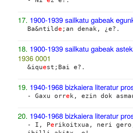
17.
1900-1939 sailkatu gabeak egun
Ba&ntild
e
;an denak, ¿e?.
18.
1900-1939 sailkatu gabeak aste
1936
0001
&iqu
e
st;Bai e?.
19.
1940-1968 bizkaiera literatur pr
- Gaxu orr
e
k, ezin dok asma
20.
1940-1968 bizkaiera literatur pr
- I, P
e
rikoitxua, neri gero
ibilli akitx, e!.