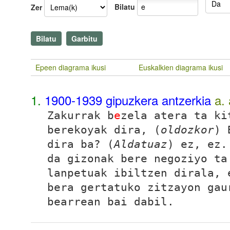
Bilatu
Zer
Epeen diagrama ikusi
Euskalkien diagrama ikusi
1.
1900-1939 gipuzkera antzerkia
a.
Zakurrak b
e
zela atera ta ki
berekoyak dira, (
oldozkor
) 
dira ba? (
Aldatuaz
) ez, ez.
da gizonak bere
negoziyo
ta 
lanpetuak ibiltzen dirala, 
bera gertatuko zitzayon gau
bearrean bai dabil.