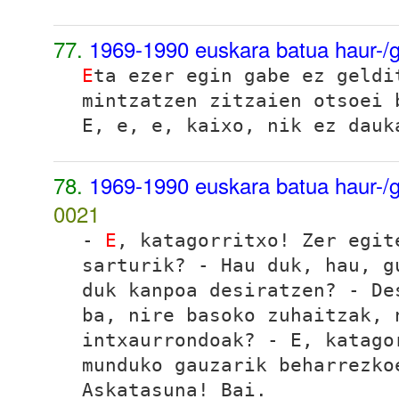
77.
1969-1990 euskara batua haur-/g
E
ta ezer egin gabe ez geldi
mintzatzen zitzaien otsoei 
E, e, e, kaixo, nik ez dauk
78.
1969-1990 euskara batua haur-/g
0021
-
E
, katagorritxo! Zer egit
sarturik? - Hau duk, hau, g
duk kanpoa desiratzen? - De
ba, nire basoko zuhaitzak, 
intxaurrondoak? - E, katago
munduko gauzarik beharrezko
Askatasuna! Bai.