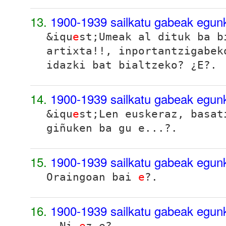
13.
1900-1939 sailkatu gabeak egun
&iqu
e
st;Umeak al dituk ba 
artixta
!!, inportantzigabek
idazki bat bialtzeko? ¿E?.
14.
1900-1939 sailkatu gabeak egun
&iqu
e
st;Len euskeraz, basat
giñuken ba gu e...?.
15.
1900-1939 sailkatu gabeak egun
Oraingoan bai
e
?.
16.
1900-1939 sailkatu gabeak egun
- Ni
e
z e?.