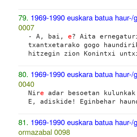
79.
1969-1990 euskara batua haur-/g
0007
- A, bai,
e
? Aita ernegatur
txantxetarako gogo haundiri
hitzegin zion Konintxi untx
80.
1969-1990 euskara batua haur-/g
0040
Nir
e
adar besoetan kulunkak
E, adiskide! Eginbehar haun
81.
1969-1990 euskara batua haur-/g
ormazabal
0098