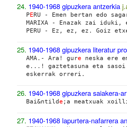
24.
1940-1968 gipuzkera antzerkia
j
P
E
RU - Emen bertan edo saga
MARIXA - Enazak zai iduki, 
PERU - Ez, ez, ez. Goiz etx
25.
1940-1968 gipuzkera literatur pr
AMA.- Ara! gur
e
neska ere em
e...! gaztetasuna eta sasoi
eskerrak orreri.
26.
1940-1968 gipuzkera saiakera-ar
Bai&ntild
e
;a meatxuak xoill
27.
1940-1968 lapurtera-nafarrera a