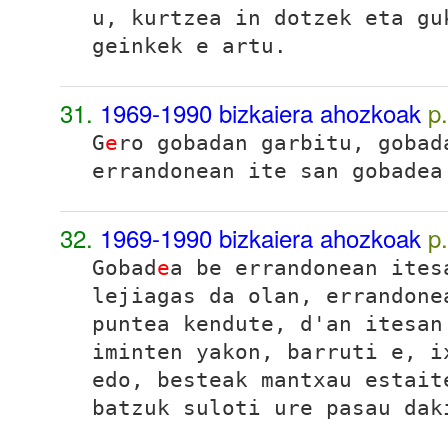
u, kurtzea in dotzek eta gu
geinkek e artu
.
31.
1969-1990 bizkaiera ahozkoak
p
G
e
ro gobadan garbitu, gobad
errandonean ite san gobadea
32.
1969-1990 bizkaiera ahozkoak
p
Gobad
e
a be errandonean ites
lejiagas da olan, errandone
puntea kendute, d'an itesan
iminten yakon, barruti e, i
edo, besteak mantxau estait
batzuk suloti ure pasau dak