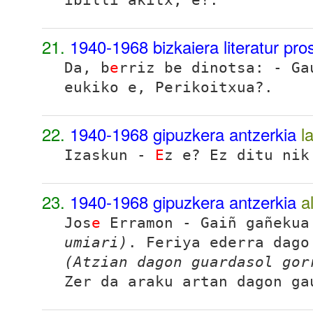
21.
1940-1968 bizkaiera literatur pr
Da, b
e
rriz be dinotsa: - Ga
eukiko e, Perikoitxua?.
22.
1940-1968 gipuzkera antzerkia
l
Izaskun -
E
z e? Ez ditu nik
23.
1940-1968 gipuzkera antzerkia
a
Jos
e
Erramon - Gaiñ gañeku
umiari)
. Feriya ederra dago
(Atzian dagon guardasol gor
Zer da araku artan dagon ga