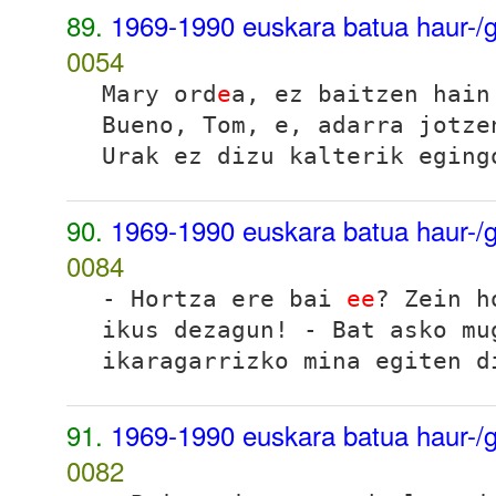
89.
1969-1990 euskara batua haur-/g
0054
Mary ord
e
a, ez baitzen hai
Bueno, Tom, e, adarra jotze
Urak ez dizu kalterik eging
90.
1969-1990 euskara batua haur-/g
0084
- Hortza ere bai
ee
? Zein h
ikus dezagun! - Bat asko mu
ikaragarrizko mina egiten d
91.
1969-1990 euskara batua haur-/g
0082