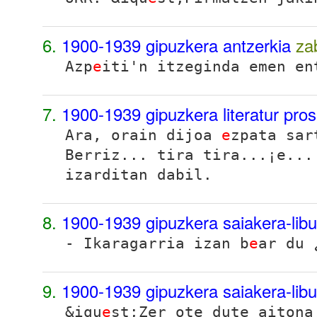
6.
1900-1939 gipuzkera antzerkia
za
Azp
e
iti'n itzeginda emen en
7.
1900-1939 gipuzkera literatur pro
Ara, orain dijoa
e
zpata sar
Berriz... tira tira...¡e...
izarditan dabil.
8.
1900-1939 gipuzkera saiakera-lib
- Ikaragarria izan b
e
ar du 
9.
1900-1939 gipuzkera saiakera-lib
&iqu
e
st;Zer ote dute aitona