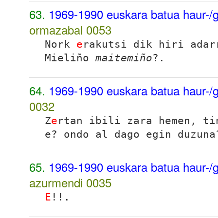
63.
1969-1990 euskara batua haur-/g
ormazabal
0053
Nork
e
rakutsi dik hiri adar
Mieliño
maitemiño
?.
64.
1969-1990 euskara batua haur-/g
0032
Z
e
rtan ibili zara hemen, ti
e? ondo al dago egin duzuna
65.
1969-1990 euskara batua haur-/g
azurmendi
0035
E
!!.