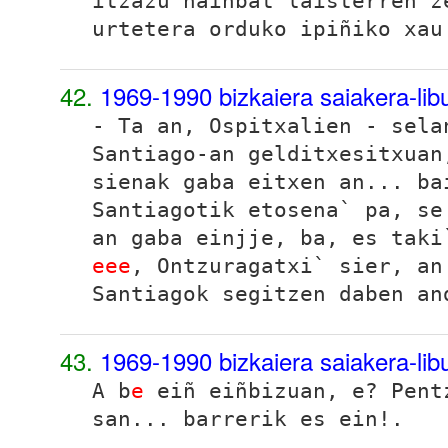
itzazu hainbat laisterren z
urtetera orduko ipiñiko xau
42.
1969-1990 bizkaiera saiakera-li
- Ta an, Ospitxalien - sel
Santiago
-an gelditxesitxuan
sienak gaba eitxen an...
ba
Santiago
tik etosena` pa, se
an gaba einjje, ba, es taki
eee
, Ontzuragatxi` sier, a
Santiago
k segitzen daben an
43.
1969-1990 bizkaiera saiakera-li
A b
e
eiñ eiñbizuan, e? Pent
san... barrerik es ein!.