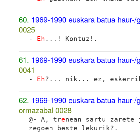
60.
1969-1990 euskara batua haur-/g
0025
-
Eh
...! Kontuz!.
61.
1969-1990 euskara batua haur-/g
0041
-
Eh
?... nik... ez, eskerri
62.
1969-1990 euskara batua haur-/g
ormazabal
0028
@- A, tr
e
nean sartu zarete 
zegoen beste lekurik?.