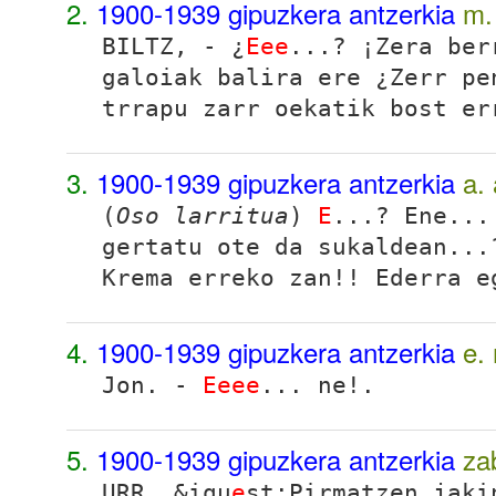
2.
1900-1939 gipuzkera antzerkia
m.
BILTZ, - ¿
Eee
...? ¡Zera ber
galoiak balira ere ¿Zerr pe
trrapu zarr oekatik bost er
3.
1900-1939 gipuzkera antzerkia
a.
(
Oso larritua
)
E
...? Ene...
gertatu ote da sukaldean...
Krema erreko zan!! Ederra e
4.
1900-1939 gipuzkera antzerkia
e.
Jon
. -
Eeee
... ne!.
5.
1900-1939 gipuzkera antzerkia
za
URR. &iqu
e
st;Pirmatzen jaki