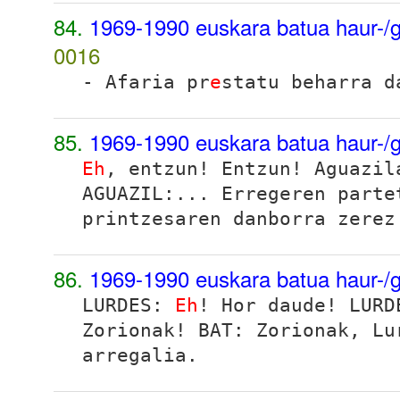
84.
1969-1990 euskara batua haur-/g
0016
- Afaria pr
e
statu beharra d
85.
1969-1990 euskara batua haur-/g
Eh
, entzun! Entzun! Aguazil
AGUAZIL:... Erregeren parte
printzesaren danborra zerez
86.
1969-1990 euskara batua haur-/g
LURDES:
Eh
! Hor daude! LURD
Zorionak! BAT: Zorionak, Lu
arregalia.