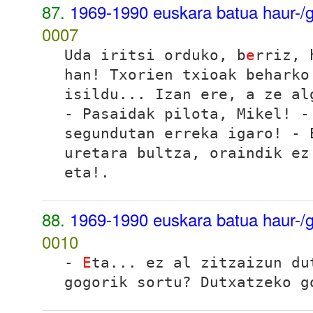
87.
1969-1990 euskara batua haur-/g
0007
Uda iritsi orduko, b
e
rriz, 
han! Txorien txioak beharko
isildu... Izan ere, a ze al
- Pasaidak pilota, Mikel! -
segundutan erreka igaro! - 
uretara bultza, oraindik ez
eta!.
88.
1969-1990 euskara batua haur-/g
0010
-
E
ta... ez al zitzaizun du
gogorik sortu? Dutxatzeko g