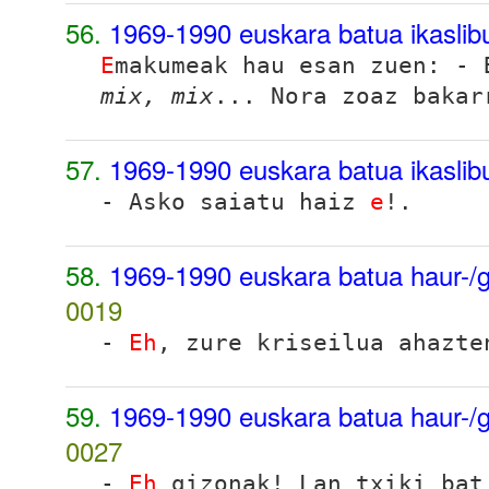
56.
1969-1990 euskara batua ikasli
E
makumeak hau esan zuen: -
mix, mix
... Nora zoaz bakar
57.
1969-1990 euskara batua ikasli
- Asko saiatu haiz
e
!.
58.
1969-1990 euskara batua haur-/g
0019
-
Eh
, zure kriseilua ahazte
59.
1969-1990 euskara batua haur-/g
0027
-
Eh
gizonak! Lan txiki bat