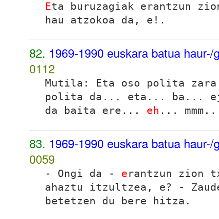
E
ta buruzagiak erantzun zio
hau atzokoa da, e!.
82.
1969-1990 euskara batua haur-/g
0112
Mutila
: Eta oso polita zara
polita da... eta... ba... e
da baita ere...
eh
... mmm..
83.
1969-1990 euskara batua haur-/g
0059
- Ongi da -
e
rantzun zion t
ahaztu itzultzea, e? - Zaud
betetzen du bere hitza.