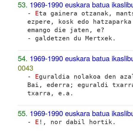
53.
1969-1990 euskara batua ikasli
-
E
ta gainera otzanak, mant
ezpere, kosk edo hatzaparka
emango die jaten, e?
- galdetzen du Mertxek.
54.
1969-1990 euskara batua ikasli
0043
-
E
guraldia nolakoa den az
Bai, ederra
;
eguraldi txarr
txarra
, e.a.
55.
1969-1990 euskara batua ikasli
-
E
!, nor dabil hortik.