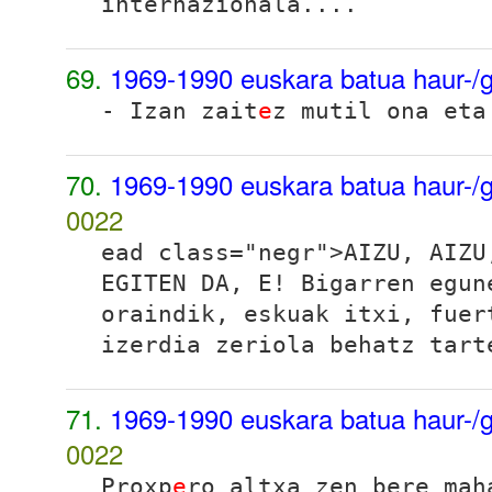
internazionala....
69.
1969-1990 euskara batua haur-/g
- Izan zait
e
z mutil ona eta
70.
1969-1990 euskara batua haur-/g
0022
ead class="negr">AIZU, AIZU
EGITEN DA, E! Bigarren egun
oraindik, eskuak itxi, fuer
izerdia zeriola behatz tart
71.
1969-1990 euskara batua haur-/g
0022
Proxp
e
ro altxa zen bere mah