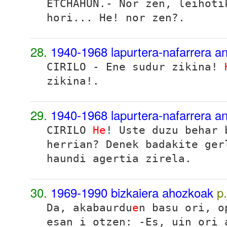
ETCHAHUN.- Nor zen, leihoti
hori... He! nor zen?.
28.
1940-1968 lapurtera-nafarrera a
CIRILO - Ene sudur zikina!
zikina!.
29.
1940-1968 lapurtera-nafarrera a
CIRILO
He
! Uste duzu behar 
herrian? Denek badakite ger
haundi agertia zirela.
30.
1969-1990 bizkaiera ahozkoak
p
Da, akabaurdu
e
n basu ori, o
esan i otzen: -
Es, uin ori 