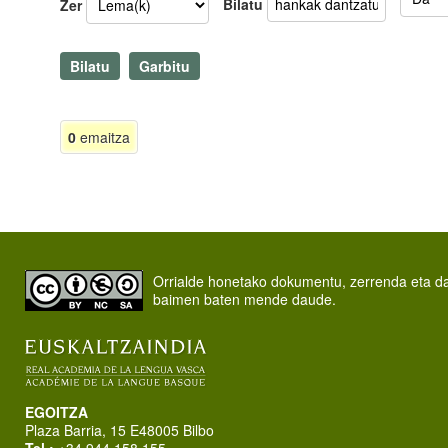
Bilatu
Zer
0
emaitza
Orrialde honetako dokumentu, zerrenda eta 
baimen baten mende daude.
EGOITZA
Plaza Barria, 15 E48005 Bilbo