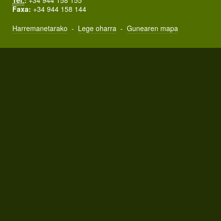
Tel.
:
+34 944 158 155
Faxa:
+34 944 158 144
Harremanetarako
-
Lege oharra
-
Gunearen mapa