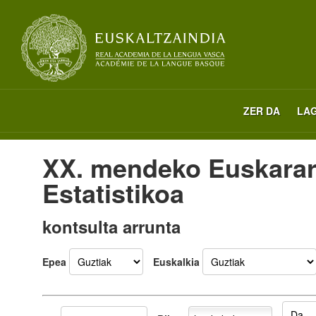
ZER DA
LA
XX. mendeko Euskara
Estatistikoa
kontsulta arrunta
Epea
Euskalkia