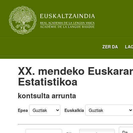
ZER DA
LA
XX. mendeko Euskara
Estatistikoa
kontsulta arrunta
Epea
Euskalkia