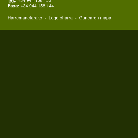
Tel.
:
+34 944 158 155
Faxa:
+34 944 158 144
Harremanetarako
-
Lege oharra
-
Gunearen mapa