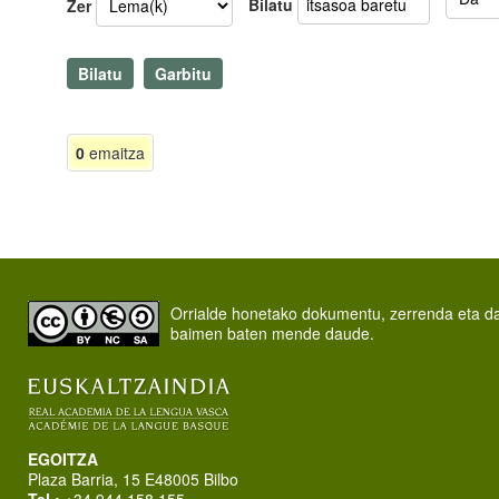
Bilatu
Zer
0
emaitza
Orrialde honetako dokumentu, zerrenda eta 
baimen baten mende daude.
EGOITZA
Plaza Barria, 15 E48005 Bilbo