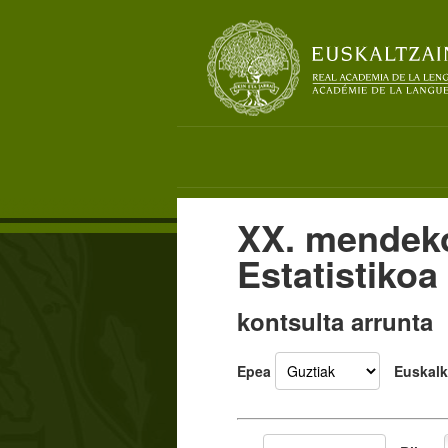
XX. mendek
Estatistikoa
kontsulta arrunta
Epea
Euskalk