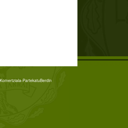
zKomertziala-PartekatuBerdin