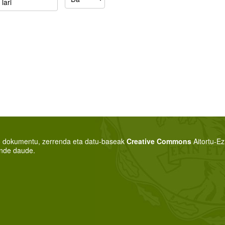
o dokumentu, zerrenda eta datu-baseak
Creative Commons
Aitortu-E
nde daude.