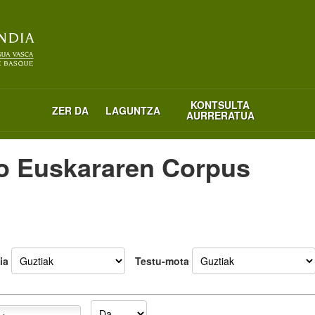
KONTSULTA
ZER DA
LAGUNTZA
AURRERATUA
o Euskararen Corpus
ia
Testu-mota