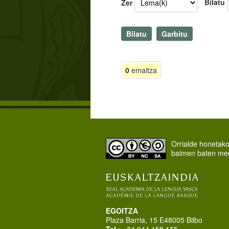
Bilatu
Zer
0
emaitza
Orrialde honetak
baimen baten me
EGOITZA
Plaza Barria, 15 E48005 Bilbo