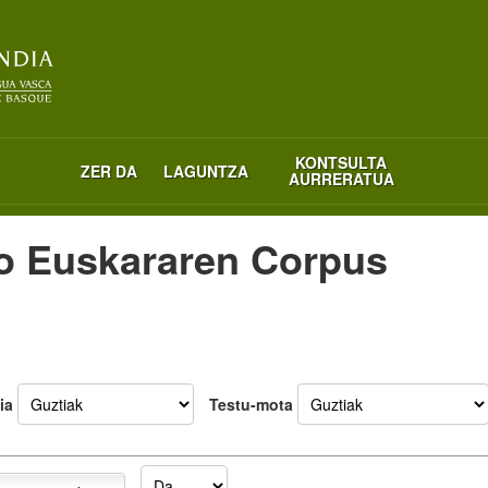
KONTSULTA
ZER DA
LAGUNTZA
AURRERATUA
o Euskararen Corpus
ia
Testu-mota