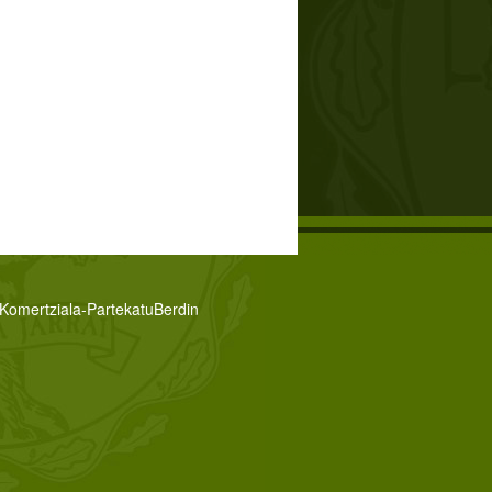
zKomertziala-PartekatuBerdin