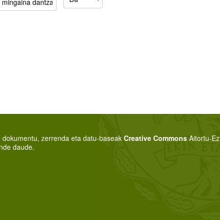
o dokumentu, zerrenda eta datu-baseak
Creative Commons
Aitortu-E
nde daude.