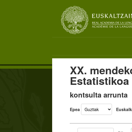
XX. mendek
Estatistikoa
kontsulta arrunta
Epea
Euskalk