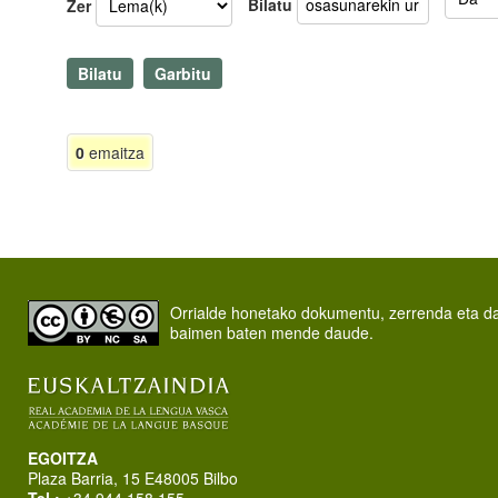
Bilatu
Zer
0
emaitza
Orrialde honetako dokumentu, zerrenda eta 
baimen baten mende daude.
EGOITZA
Plaza Barria, 15 E48005 Bilbo