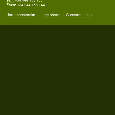
Tel.
:
+34 944 158 155
Faxa:
+34 944 158 144
Harremanetarako
-
Lege oharra
-
Gunearen mapa