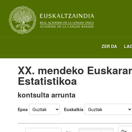
ZER DA
LA
XX. mendeko Euskara
Estatistikoa
kontsulta arrunta
Epea
Euskalkia