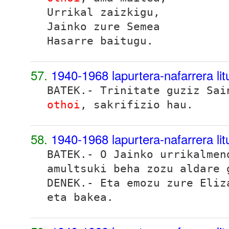
Urrikal zaizkigu,
Jainko zure Semea
Hasarre baitugu.
57.
1940-1968 lapurtera-nafarrera lit
BATEK.- Trinitate guziz Sai
othoi
, sakrifizio hau.
58.
1940-1968 lapurtera-nafarrera lit
BATEK.- O Jainko urrikalme
amultsuki beha zozu aldare 
DENEK.- Eta emozu zure Eliz
eta bakea.