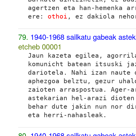
agertzen eta han-hemenka ar
ere:
othoi
, ez dakiola neho
79.
1940-1968 sailkatu gabeak astek
etcheb
00001
Jaun kazeta egilea, agorril
komunicht batean itsuski ja
dariotela. Nahi izan naute 
aphezgoa belztu, gezur uhal
zaioten arraspostua. Ager-
astekarian hel-arazi dioten
behar dute jakin nun nor di
eta herri-nahasleak.
80.
1940-1968 sailkatu gabeak aste