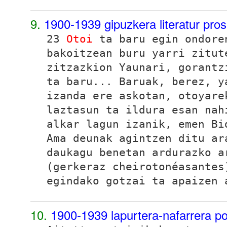
9.
1900-1939 gipuzkera literatur pro
23
Otoi
ta baru egin ondore
bakoitzean buru yarri zitut
zitzazkion Yaunari, gorant
ta baru... Baruak
, berez, y
izanda ere askotan, otoyare
laztasun ta ildura esan na
alkar lagun izanik, emen Bi
Ama deunak agintzen ditu ar
daukagu benetan ardurazko a
(gerkeraz
cheirotonéasantes
egindako
gotzai ta apaizen 
10.
1900-1939 lapurtera-nafarrera p