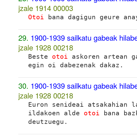
jzale 1914
00003
Otoi
bana dagigun geure ana
29.
1900-1939 sailkatu gabeak hilabet
jzale 1928
00218
Beste
otoi
askoren artean g
egin oi dabezenak dakaz.
30.
1900-1939 sailkatu gabeak hilabet
jzale 1928
00218
Euron senideai atsakahian l
ildakoen alde
otoi
bana bazk
deutzuegu.