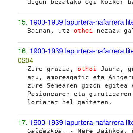
dugun bezalako ogi kozkor b
15.
1900-1939 lapurtera-nafarrera li
Bainan, utz
othoi
nezazu gal
16.
1900-1939 lapurtera-nafarrera li
0204
Zure grazia,
othoi
Jauna, gu
azu, amoreagatic eta Ainger
zure Semearen gizon egitea 
Pasionearen eta gurutzearen
loriarat hel gaitezen.
17.
1900-1939 lapurtera-nafarrera li
Galdezkoa
, - Nere Jainkoa,