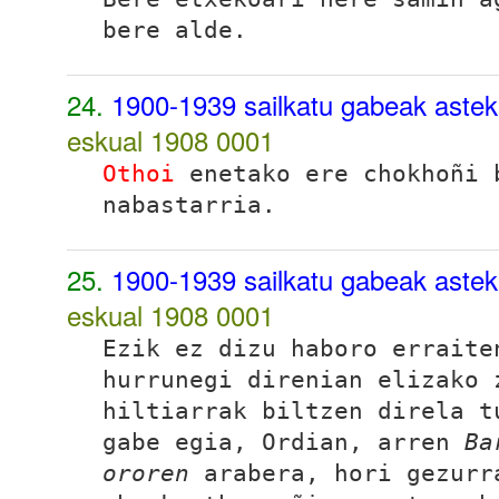
bere alde.
24.
1900-1939 sailkatu gabeak astek
eskual 1908
0001
Othoi
enetako ere chokhoñi 
nabastarria.
25.
1900-1939 sailkatu gabeak astek
eskual 1908
0001
Ezik ez dizu haboro errait
hurrunegi direnian elizako 
hiltiarrak biltzen direla t
gabe egia, Ordian, arren
Ba
ororen
arabera, hori gezurr