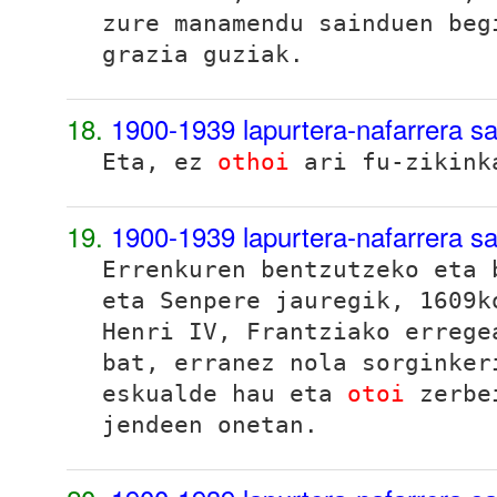
zure manamendu sainduen beg
grazia guziak.
18.
1900-1939 lapurtera-nafarrera sa
Eta, ez
othoi
ari fu-zikink
19.
1900-1939 lapurtera-nafarrera sa
Errenkuren bentzutzeko eta 
eta Senpere jauregik, 1609k
Henri IV, Frantziako errege
bat, erranez nola sorginker
eskualde hau eta
otoi
zerbei
jendeen onetan.