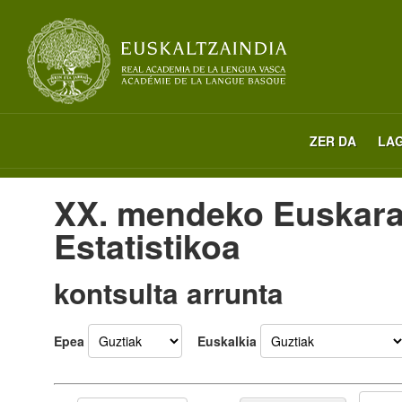
ZER DA
LA
XX. mendeko Euskara
Estatistikoa
kontsulta arrunta
Epea
Euskalkia