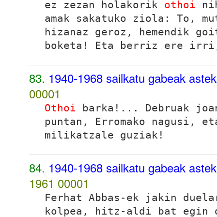
ez zezan holakorik
othoi
nih
amak sakatuko ziola:
To, mu
hizanaz geroz, hemendik goi
boketa!
Eta berriz ere irri
83.
1940-1968 sailkatu gabeak aste
00001
Othoi
barka!... Debruak joa
puntan, Erromako nagusi, et
milikatzale guziak!
84.
1940-1968 sailkatu gabeak aste
1961
00001
Ferhat Abbas-ek jakin duela
kolpea, hitz-aldi bat egin