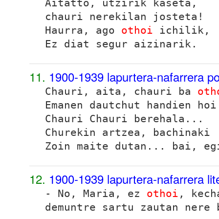
Aitatto, utzirik kaseta,
chauri nerekilan josteta!
Haurra, ago
othoi
ichilik,
Ez diat segur aizinarik
.
11.
1900-1939 lapurtera-nafarrera p
Chauri, aita, chauri ba
oth
Emanen dautchut handien hoi
Chauri Chauri berehala...
Churekin artzea, bachinaki
Zoin maite dutan... bai, eg
12.
1900-1939 lapurtera-nafarrera li
- No, Maria, ez
othoi
, kech
demuntre sartu zautan nere 