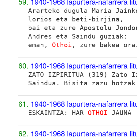
59.
1940-1968 lapurtera-nafarrera lit
Ararteko dugula Maria Jaink
lorios eta beti-birjina,
bai eta zure Apostolu Jondo
Andres eta Saindu guziak:
eman,
Othoi
, zure bakea ora
60.
1940-1968 lapurtera-nafarrera lit
ZATO IZPIRITUA (319) Zato I
Saindua. Bisita zazu hotza
61.
1940-1968 lapurtera-nafarrera lit
ESKAINTZA: HAR
OTHOI
JAUNA
62.
1940-1968 lapurtera-nafarrera lit