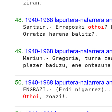
ziran.
48.
1940-1968 lapurtera-nafarrera a
Santsin.- Erreposki
othoi
? 
Orratza harena balitz?.
49.
1940-1968 lapurtera-nafarrera a
Mariun.- Gregoria, turna z
plazer baduzu, ene ontasuna
50.
1940-1968 lapurtera-nafarrera a
ENGRAZI.- (Erdi nigarrez)..
Othoi
, zoazi!.