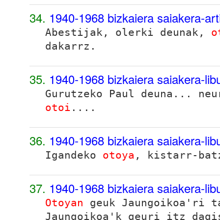
34.
1940-1968 bizkaiera saiakera-ar
Abestijak, olerki deunak,
o
dakarrz.
35.
1940-1968 bizkaiera saiakera-li
Gurutzeko Paul deuna... neu
otoi
....
36.
1940-1968 bizkaiera saiakera-li
Igandeko
otoya
, kistarr-bat
37.
1940-1968 bizkaiera saiakera-li
Otoyan
geuk Jaungoikoa'ri t
Jaungoikoa'k geuri itz dagi