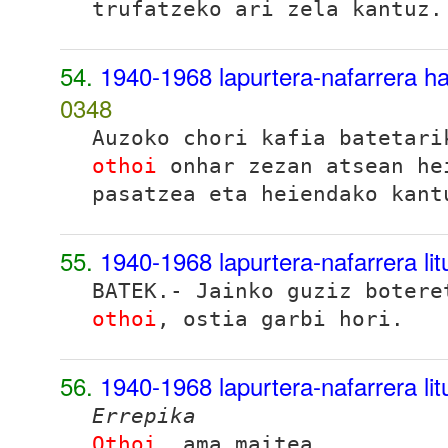
trufatzeko ari zela kantuz
.
54.
1940-1968 lapurtera-nafarrera ha
0348
Auzoko chori kafia batetari
othoi
onhar zezan atsean he
pasatzea eta heiendako kant
55.
1940-1968 lapurtera-nafarrera lit
BATEK.- Jainko guziz botere
othoi
, ostia garbi hori.
56.
1940-1968 lapurtera-nafarrera lit
Errepika
Othoi
, ama maitea,