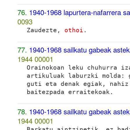
76.
1940-1968 lapurtera-nafarrera sa
0093
Zaudezte,
othoi
.
77.
1940-1968 sailkatu gabeak aste
1944
00001
Orainokoan leku chuhurra i
artikuluak laburzki molda: 
guti eta denak egiak, nahiz
baitezpada erraitekoak.
78.
1940-1968 sailkatu gabeak aste
1944
00001
Barkatu aintzinetik, ez bad