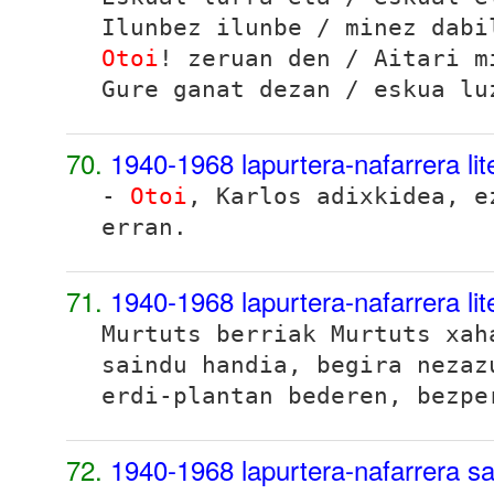
Ilunbez ilunbe / minez dabi
Otoi
! zeruan den / Aitari m
Gure ganat dezan / eskua lu
70.
1940-1968 lapurtera-nafarrera li
-
Otoi
, Karlos adixkidea, e
erran.
71.
1940-1968 lapurtera-nafarrera li
Murtuts berriak Murtuts xa
saindu handia, begira nezaz
erdi-plantan bederen, bezpe
72.
1940-1968 lapurtera-nafarrera sa