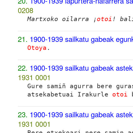
20.
1900-1939 lapurtera-nafarrera sa
0208
Martxoko oilarra ¡
otoi
! bal
21.
1900-1939 sailkatu gabeak egun
Otoya
.
22.
1900-1939 sailkatu gabeak aste
1931
0001
Gure samiñ agurra bere gura
atsekabetuai Irakurle
otoi
b
23.
1900-1939 sailkatu gabeak aste
1931
0001
Bere etxekoari nere samin 