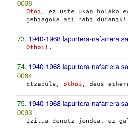
0008
Otoi
, ez uste ukan holako e
gehiagoka asi nahi dudanik!
73.
1940-1968 lapurtera-nafarrera sa
Othoi
!.
74.
1940-1968 lapurtera-nafarrera sa
0084
Etzazula,
othoi
, deus ather
75.
1940-1968 lapurtera-nafarrera sa
0093
Izitua denetz jendea, ez g