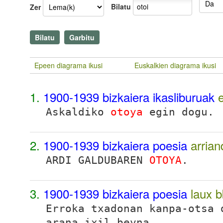
Bilatu
Zer
Epeen diagrama ikusi
Euskalkien diagrama ikusi
1.
1900-1939 bizkaiera ikasliburuak
Askaldiko
otoya
egin dogu.
2.
1900-1939 bizkaiera poesia
arria
ARDI GALDUBAREN
OTOYA
.
3.
1900-1939 bizkaiera poesia
laux 
Erroka txadonan kanpa-otsa 
arana ixil beyna.