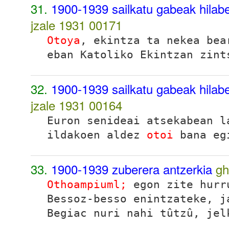
31.
1900-1939 sailkatu gabeak hilabet
jzale 1931
00171
Otoya
, ekintza ta nekea bea
eban Katoliko Ekintzan zint
32.
1900-1939 sailkatu gabeak hilabet
jzale 1931
00164
Euron senideai atsekabean l
ildakoen aldez
otoi
bana egi
33.
1900-1939 zuberera antzerkia
g
Othoampiuml;
egon zite hurr
Bessoz-besso enintzateke, j
Begiac nuri nahi tûtzû, jel