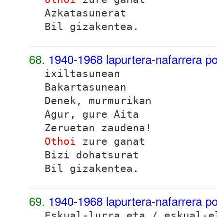
Azkatasunerat
Bil gizakentea.
68.
1940-1968 lapurtera-nafarrera p
ixiltasunean
Bakartasunean
Denek, murmurikan
Agur, gure Aita
Zeruetan zaudena!
Othoi
zure ganat
Bizi dohatsurat
Bil gizakentea.
69.
1940-1968 lapurtera-nafarrera p
Eskual-lurra eta / eskual-e