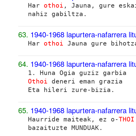
Har
othoi
, Jauna, gure eska
nahiz gabiltza.
63.
1940-1968 lapurtera-nafarrera lit
Har
othoi
Jauna gure bihotz
64.
1940-1968 lapurtera-nafarrera lit
1. Huna Ogia guziz garbia
Othoi
deneri eman grazia
Eta hileri zure-bizia.
65.
1940-1968 lapurtera-nafarrera lit
Haurride maiteak, ez o-
THOI
bazaituzte MUNDUAK.