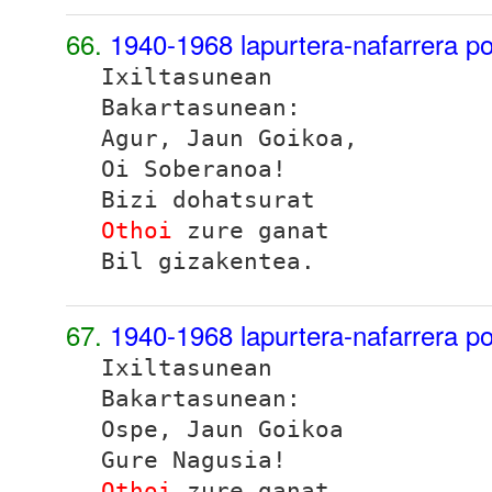
66.
1940-1968 lapurtera-nafarrera p
Ixiltasunean
Bakartasunean:
Agur, Jaun Goikoa,
Oi Soberanoa!
Bizi dohatsurat
Othoi
zure ganat
Bil gizakentea.
67.
1940-1968 lapurtera-nafarrera p
Ixiltasunean
Bakartasunean:
Ospe, Jaun Goikoa
Gure Nagusia!
Othoi
zure ganat