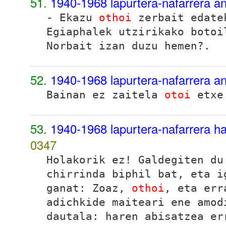
51.
1940-1968 lapurtera-nafarrera a
- Ekazu
othoi
zerbait edate
Egiaphalek utzirikako botoi
Norbait izan duzu hemen?.
52.
1940-1968 lapurtera-nafarrera a
Bainan ez zaitela
otoi
etxe 
53.
1940-1968 lapurtera-nafarrera ha
0347
Holakorik ez! Galdegiten du
chirrinda biphil bat, eta i
ganat:
Zoaz,
othoi
, eta err
adichkide maiteari ene amod
dautala: haren abisatzea er