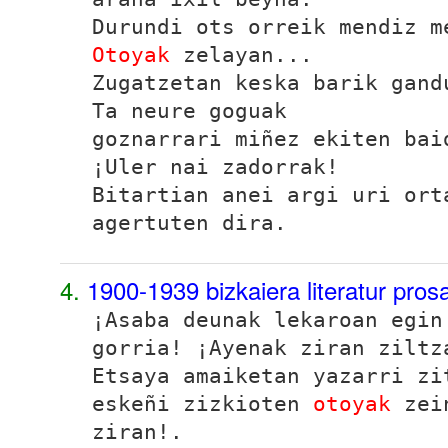
Durundi ots orreik mendiz m
Otoyak
zelayan...
Zugatzetan keska barik gand
Ta neure goguak
goznarrari miñez ekiten bai
¡Uler nai zadorrak!
Bitartian anei argi uri ort
agertuten dira
.
4.
1900-1939 bizkaiera literatur pro
¡Asaba deunak lekaroan egin
gorria! ¡Ayenak ziran ziltz
Etsaya amaiketan yazarri zi
eskeñi zizkioten
otoyak
zein
ziran!.