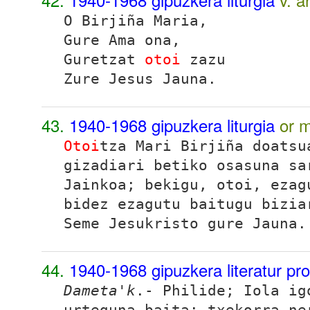
O Birjiña Maria,
Gure Ama ona,
Guretzat
otoi
zazu
Zure Jesus Jauna.
43.
1940-1968 gipuzkera liturgia
or 
Otoi
tza
Mari Birjiña doatsu
gizadiari betiko osasuna sa
Jainkoa; bekigu, otoi, ezag
bidez ezagutu baitugu bizia
Seme Jesukristo gure Jauna.
44.
1940-1968 gipuzkera literatur pr
Dameta'k
.- Philide; Iola i
urteguna baita: txekorra ne