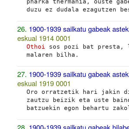
pharka thermañia, ouste gab
duzu ez dudala ezagutzen be
26.
1900-1939 sailkatu gabeak astek
eskual 1914
0001
Othoi
sos pozi bat presta, 
malaren bilha.
27.
1900-1939 sailkatu gabeak astek
eskual 1919
0001
Oro orratzetik hari jakin d
zautzu beizik eta uste bain
batzuekin egon behartu zak
28.
1900-1939 sailkatu gabeak hilabet