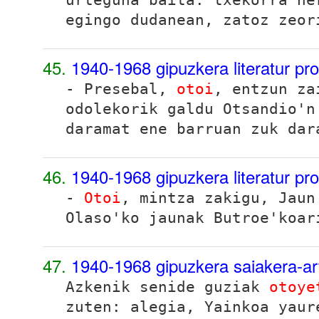
egingo dudanean, zatoz zeor
45.
1940-1968 gipuzkera literatur pr
- Presebal,
otoi
, entzun za
odolekorik galdu Otsandio'n
daramat ene barruan zuk dar
46.
1940-1968 gipuzkera literatur pr
-
Otoi
, mintza zakigu, Jau
Olaso'ko jaunak Butroe'koar
47.
1940-1968 gipuzkera saiakera-ar
Azkenik senide guziak
otoye
zuten: alegia, Yainkoa yaur