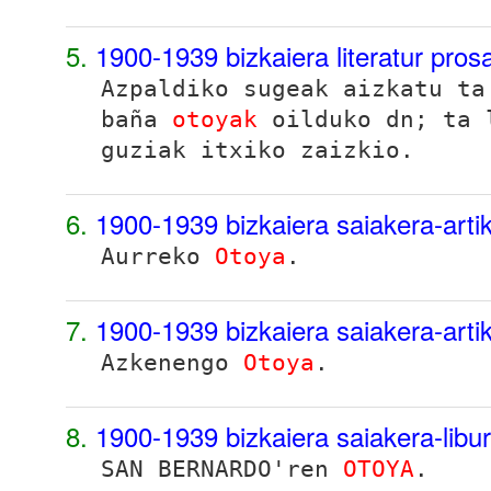
5.
1900-1939 bizkaiera literatur pro
Azpaldiko sugeak aizkatu ta
baña
otoyak
oilduko
dn
; ta 
guziak itxiko zaizkio.
6.
1900-1939 bizkaiera saiakera-arti
Aurreko
Otoya
.
7.
1900-1939 bizkaiera saiakera-arti
Azkenengo
Otoya
.
8.
1900-1939 bizkaiera saiakera-lib
SAN BERNARDO'ren
OTOYA
.