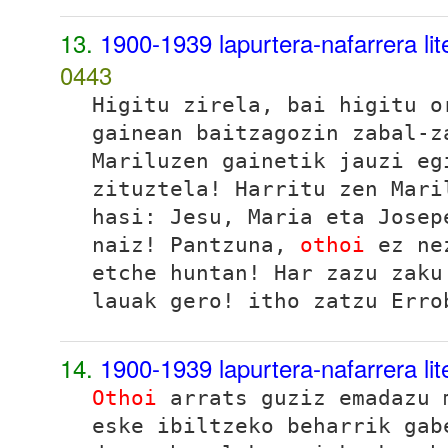
13.
1900-1939 lapurtera-nafarrera li
0443
Higitu zirela, bai higitu o
gainean baitzagozin zabal-z
Mariluzen gainetik jauzi eg
zituztela! Harritu zen Mari
hasi:
Jesu, Maria eta Josep
naiz! Pantzuna,
othoi
ez nez
etche huntan! Har zazu zaku
lauak gero!
itho zatzu Erro
14.
1900-1939 lapurtera-nafarrera li
Othoi
arrats guziz emadazu 
eske ibiltzeko beharrik gab