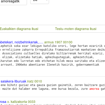
Euskalkien diagrama ikusi
Testu-moten diagrama ikusi
betekari, noizbehinkariak,.....
armus 1907
00100
ephotik soka ezar lekigun katoliko orori, lege hortan ezaririk 
n errelijione zaharra Errepublika framazoutiarrak manhatzen deik
n,
Associations cultuelles
direlako biltzarrenak herrikal ezariz,
, elizak, elizetako hatiak, aphezkuputegiak, aphezetchiak,
iharutan edo lurretan edo etchetan hilek meza saritako eta elize
 arrount, 1906eko abentiaren IIenetik hasirik, gobernamentiak
 saiakera-liburuak
iratz
0010
 ene bihotz guziaz eta gauza guzien gainetik, zeren baitzare guz
: maite dut halaber ene laguna, ene burua bezala, zure
amorea
gat
prosa
x. kaltzakorta
0033