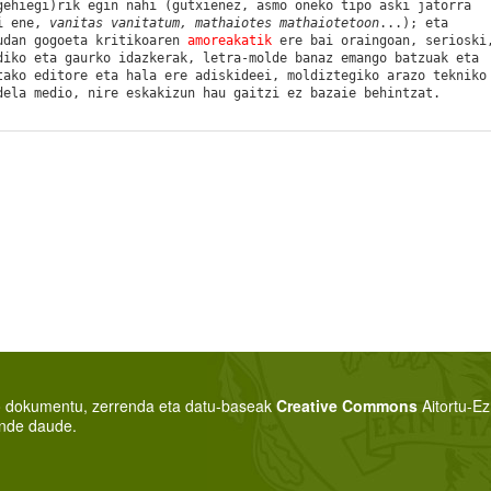
gehiegi)rik egin nahi (gutxienez,
asmo oneko tipo aski jatorra
ai ene,
vanitas vanitatum, mathaiotes mathaiotetoon
...); eta
udan gogoeta kritikoaren
amoreakatik
ere bai
oraingoan, serioski
diko eta gaurko idazkerak, letra-molde banaz emango batzuak eta
tako editore eta hala ere adiskideei, moldiztegiko arazo tekniko
dela medio, nire eskakizun hau gaitzi ez bazaie behintzat.
:
o dokumentu, zerrenda eta datu-baseak
Creative Commons
Aitortu-E
nde daude.