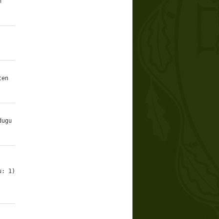
n
ten
dugu
u: 1)