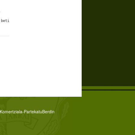
,
 beti
zKomertziala-PartekatuBerdin