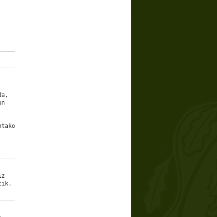
da,
un
ntako
iz
ik.