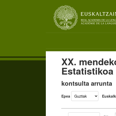
XX. mendek
Estatistikoa
kontsulta arrunta
Epea
Euskalk