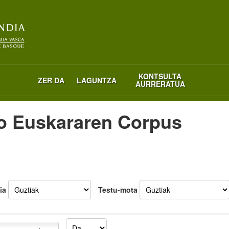
KONTSULTA
ZER DA
LAGUNTZA
AURRERATUA
o Euskararen Corpus
ia
Testu-mota