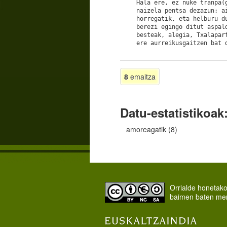
Hala ere, ez nuke tranpa(
naizela pentsa dezazun: 
horregatik, eta helburu d
berezi egingo ditut aspal
besteak, alegia, Txalapar
ere aurreikusgaitzen bat 
8
emaitza
Datu-estatistikoak
amoreagatik (8)
Orrialde honetak
baimen baten me