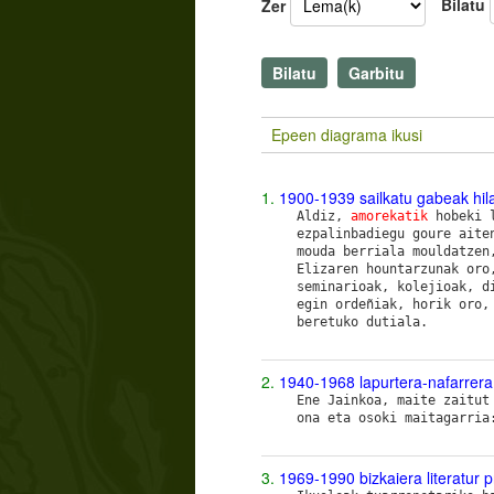
Bilatu
Zer
Epeen diagrama ikusi
1.
1900-1939 sailkatu gabeak hila
Aldiz,
amorekatik
hobeki l
ezpalinbadiegu goure aite
mouda berriala mouldatze
Elizaren hountarzunak oro
seminarioak, kolejioak, d
egin ordeñiak, horik oro,
beretuko dutiala.
2.
1940-1968 lapurtera-nafarrera
Ene Jainkoa, maite zaitut
ona eta osoki maitagarria
3.
1969-1990 bizkaiera literatur 