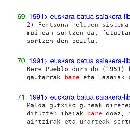
69.
1991> euskara batua saiakera-l
2) Pertsona helduen sistema
muinean sortzen da, fetuet
sortzen den bezala.
70.
1991> euskara batua saiakera-l
Bere
Pueblo dormido
(1951) k
gautarrak
bare
eta lasaiak 
71.
1991> euskara batua saiakera-l
Malda gutxiko guneak direne
dituzten ibaiak
bare
doaz, m
aintzirak eta uharteak sort