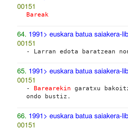
00151
Bareak
64.
1991> euskara batua saiakera-l
00151
- Larran edota baratzean n
65.
1991> euskara batua saiakera-l
00151
-
Barearekin
garatxu bakoit
ondo bustiz.
66.
1991> euskara batua saiakera-l
00151