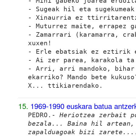
- Mihi gabeko joarea erdoil
- Sugeak hil eta sugekumeak
- Xinaurria ez ttirritarent
- Muturrez maite, errapez g
- Zamarrari (karamarra,
cra
xuxen!
- Erle ebatsiak ez eztirik 
- Ai zer parea, karakola t
- Arri, arri mandoko, bihar
ekarriko? Mando bete kukuso
X... ttikiarendako.
15.
1969-1990 euskara batua antzer
PEDRO
.-
Heriotzea zerbait p
bezala... Baina hil artean
zapalduagoak bizi zarete...