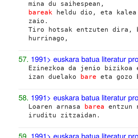
mina du saihespean,
bareak
heldu dio, eta kalea
zaio.
Tiro hotsak entzuten dira, 
hurrinago,
57.
1991> euskara batua literatur p
Ezinezkoa da jenio bizikoa 
izan duelako
bare
eta gozo 
58.
1991> euskara batua literatur p
Loaren arnasa
barea
entzun n
iruditu zitzaidan.
59.
1991> euskara batua literatur p