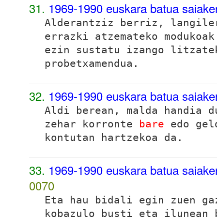
31.
1969-1990 euskara batua saiaker
Alderantziz berriz, langil
errazki atzemateko modukoak
ezin sustatu izango litzate
probetxamendua.
32.
1969-1990 euskara batua saiake
Aldi berean, malda handia d
zehar korronte
bare
edo geld
kontutan hartzekoa da.
33.
1969-1990 euskara batua saiake
0070
Eta hau bidali egin zuen ga
kobazulo busti eta ilunean