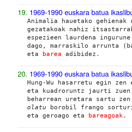
19.
1969-1990 euskara batua ikasli
Animalia hauetako gehienak 
gezatakoak nahiz itsastarra
espezieen laurdena ingurune
dago, marraskilo arrunta (b
eta
barea
adibidez.
20.
1969-1990 euskara batua ikasli
Hung-Wu hasarretu egin zen 
eta kuadroruntz jaurti zuen
beharrean uretara sartu ze
olatu
borobil frango sortur
eta geroago eta
bareagoak
.