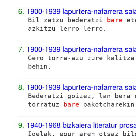
6.
1900-1939 lapurtera-nafarrera sai
Bil zatzu bederatzi
bare
eta
azkitzu lerro lerro.
7.
1900-1939 lapurtera-nafarrera sai
Gero torra-azu zure kalitz
behin.
8.
1900-1939 lapurtera-nafarrera sai
Bederatzi goizez, lan bera 
torratuz
bare
bakotcharekin
9.
1940-1968 bizkaiera literatur pro
Igelak, egur aren otsaz bil