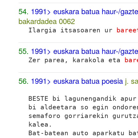
54.
1991> euskara batua haur-/gazte-
bakardadea
0062
Ilargia itsasoaren ur
baree
55.
1991> euskara batua haur-/gazte-
Zer parea, karakola eta
bar
56.
1991> euskara batua poesia
j. s
BESTE bi lagunengandik apur
bi aldeetara so egin ondore
semaforo gorriarekin gurutz
kalea.
Bat-batean auto aparkatu ba