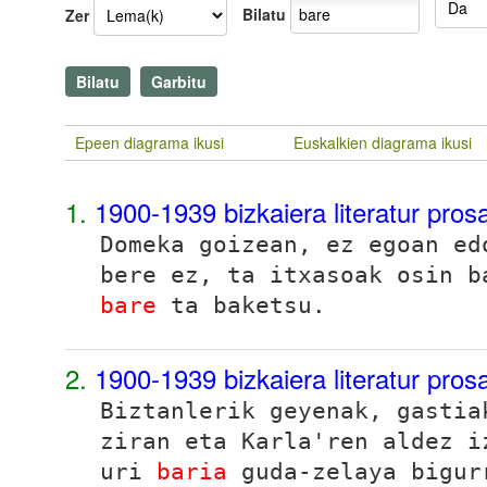
Bilatu
Zer
Epeen diagrama ikusi
Euskalkien diagrama ikusi
1.
1900-1939 bizkaiera literatur pro
Domeka goizean, ez egoan ed
bere ez, ta itxasoak osin b
bare
ta baketsu.
2.
1900-1939 bizkaiera literatur pro
Biztanlerik geyenak, gastia
ziran eta Karla'ren aldez i
uri
baria
guda-zelaya bigur