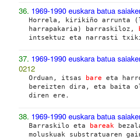
36.
1969-1990 euskara batua saiake
Horrela, kirikiño arrunta (
harrapakaria) barraskiloz,
intsektuz eta narrasti txik
37.
1969-1990 euskara batua saiake
0212
Orduan, itsas
bare
eta harro
bereizten dira, eta baita o
diren ere.
38.
1969-1990 euskara batua saiake
Barraskilo eta
bareak
bezala
moluskuak substratuaren gai