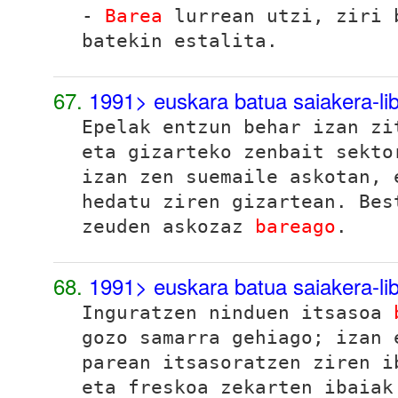
-
Barea
lurrean utzi, ziri 
batekin estalita.
67.
1991> euskara batua saiakera-l
Epelak entzun behar izan zi
eta gizarteko zenbait sekto
izan zen suemaile askotan, 
hedatu ziren gizartean. Bes
zeuden askozaz
bareago
.
68.
1991> euskara batua saiakera-l
Inguratzen ninduen itsasoa
gozo samarra gehiago; izan 
parean itsasoratzen ziren i
eta freskoa zekarten ibaiak