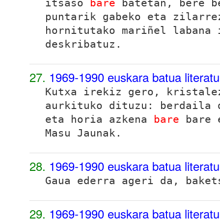
itsaso
bare
batetan, bere b
puntarik gabeko eta zilarre
hornitutako mariñel labana 
deskribatuz.
27.
1969-1990 euskara batua literat
Kutxa irekiz gero, kristale
aurkituko dituzu: berdaila 
eta horia azkena
bare
bare e
Masu Jaunak
.
28.
1969-1990 euskara batua literat
Gaua ederra ageri da, bake
29.
1969-1990 euskara batua literat