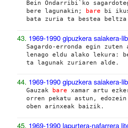
Bein Ondarribi`ko sagardote
bere lagunakin;
bare
bi ikus
bata zuria ta bestea beltza
43.
1969-1990 gipuzkera saiakera-li
Sagardo-erronda egin zuten
lenago eldu alako lekura: b
ta lagunak zuriaren alde.
44.
1969-1990 gipuzkera saiakera-li
Gauzak
bare
xamar artu ezke
orren pekatu astun, edozein
oben arinxeak baizik.
45.
1969-1990 lapurtera-nafarrera li