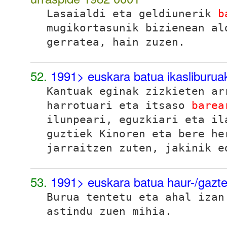
Lasaialdi eta geldiunerik
b
mugikortasunik bizienean al
gerratea, hain zuzen.
52.
1991> euskara batua ikasliburu
Kantuak eginak zizkieten ar
harrotuari eta itsaso
barea
ilunpeari, eguzkiari eta il
guztiek Kinoren eta bere he
jarraitzen zuten, jakinik e
53.
1991> euskara batua haur-/gazte-
Burua tentetu eta ahal iza
astindu zuen mihia.