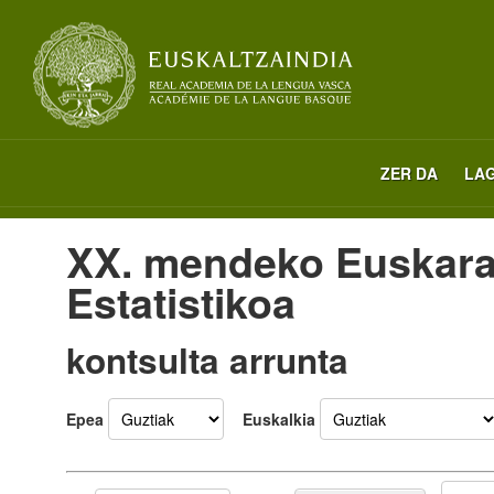
ZER DA
LA
XX. mendeko Euskara
Estatistikoa
kontsulta arrunta
Epea
Euskalkia