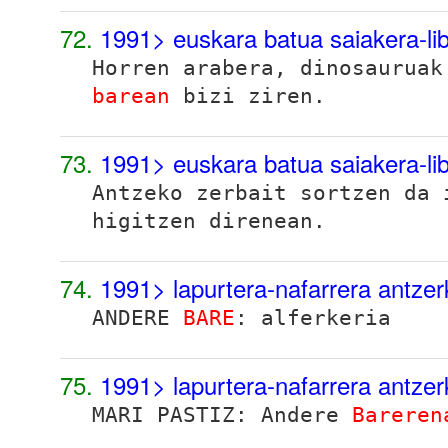
72.
1991> euskara batua saiakera-l
Horren arabera, dinosauruak
barean
bizi ziren.
73.
1991> euskara batua saiakera-l
Antzeko zerbait sortzen da
higitzen direnean.
74.
1991> lapurtera-nafarrera antze
ANDERE
BARE
: alferkeria
75.
1991> lapurtera-nafarrera antze
MARI PASTIZ: Andere
Bareren