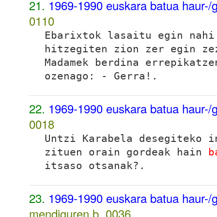
21.
1969-1990 euskara batua haur-/g
0110
Ebarixtok lasaitu egin nah
hitzegiten zion zer egin ze
Madamek berdina errepikatze
ozenago: - Gerra!.
22.
1969-1990 euskara batua haur-/g
0018
Untzi Karabela desegiteko i
zituen orain gordeak hain
b
itsaso otsanak?.
23.
1969-1990 euskara batua haur-/g
mendiguren b.
0036