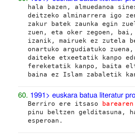
hala bazen, almuedanoa sine
deitzeko alminarrera igo z
zakur batek zaunka egin zue
zuen, eta oker zegoen, bai,
izanik, mairuek ez zutela b
onartuko argudiatuko zuena,
daiteke etxeetatik kanpo ed
fereketatik kanpo, baita el
baina ez Islam zabaletik ka
60.
1991> euskara batua literatur p
Berriro ere itsaso
barearen
pinu beltzen gelditasuna, h
esperoan.