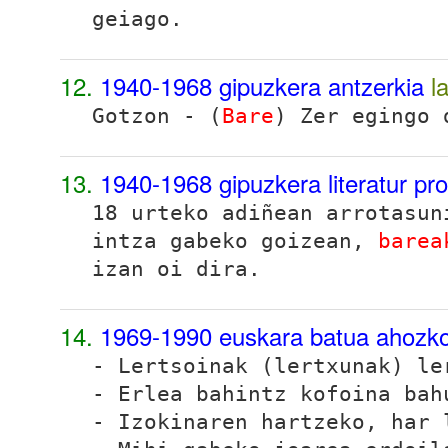
geiago.
12.
1940-1968 gipuzkera antzerkia
l
Gotzon - (
Bare
) Zer egingo 
13.
1940-1968 gipuzkera literatur pr
18 urteko adiñean arrotasun
intza gabeko goizean,
barea
izan oi dira.
14.
1969-1990 euskara batua ahozk
- Lertsoinak (lertxunak) le
- Erlea bahintz kofoina bah
- Izokinaren hartzeko, har 