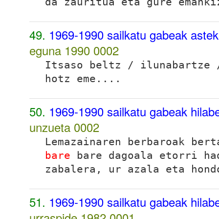
da zauritua eta gure emanki
49.
1969-1990 sailkatu gabeak astek
eguna 1990
0002
Itsaso beltz / ilunabartze
hotz eme...
.
50.
1969-1990 sailkatu gabeak hilabet
unzueta
0002
Lemazainaren berbaroak ber
bare
bare dagoala etorri ha
zabalera, ur azala eta hond
51.
1969-1990 sailkatu gabeak hilabet
urraspide 1982
0001