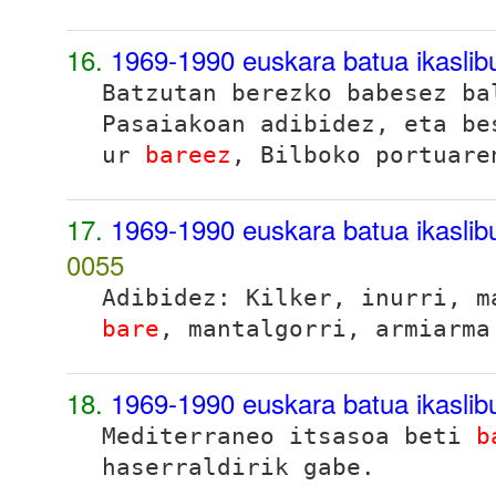
16.
1969-1990 euskara batua ikasli
Batzutan berezko babesez ba
Pasaiakoan adibidez, eta be
ur
bareez
, Bilboko portuare
17.
1969-1990 euskara batua ikasli
0055
Adibidez: Kilker, inurri, m
bare
, mantalgorri, armiarma
18.
1969-1990 euskara batua ikasli
Mediterraneo itsasoa beti
b
haserraldirik gabe.