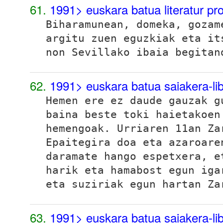
61.
1991> euskara batua literatur p
Biharamunean, domeka, gozam
argitu zuen eguzkiak eta i
non Sevillako ibaia begitan
62.
1991> euskara batua saiakera-l
Hemen ere ez daude gauzak 
baina beste toki haietakoen
hemengoak. Urriaren 11an Za
Epaitegira doa eta azaroare
daramate hango espetxera, e
harik eta hamabost egun iga
eta suziriak egun hartan Za
63.
1991> euskara batua saiakera-l