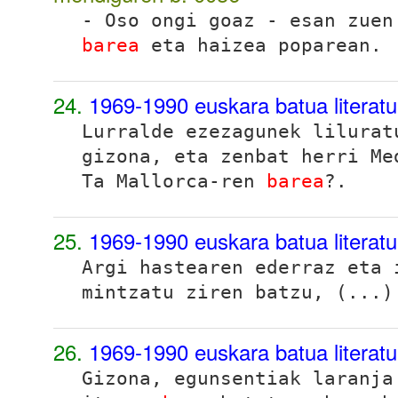
- Oso ongi goaz - esan zuen
barea
eta haizea poparean.
24.
1969-1990 euskara batua literat
Lurralde ezezagunek lilurat
gizona, eta zenbat herri Me
Ta Mallorca-ren
barea
?.
25.
1969-1990 euskara batua literat
Argi hastearen ederraz eta
mintzatu ziren batzu, (...)
26.
1969-1990 euskara batua literat
Gizona, egunsentiak laranja