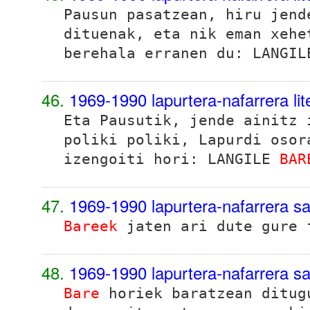
Pausun pasatzean, hiru jend
dituenak, eta nik eman xehe
berehala erranen du: LANGI
46.
1969-1990 lapurtera-nafarrera li
Eta Pausutik, jende ainitz 
poliki poliki, Lapurdi osor
izengoiti hori: LANGILE
BAR
47.
1969-1990 lapurtera-nafarrera sa
Bareek
jaten ari dute gure 
48.
1969-1990 lapurtera-nafarrera sa
Bare
horiek baratzean ditug