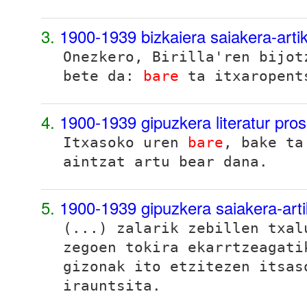
3.
1900-1939 bizkaiera saiakera-arti
Onezkero, Birilla'ren bijot
bete da:
bare
ta itxaropent
4.
1900-1939 gipuzkera literatur pro
Itxasoko uren
bare
, bake ta
aintzat artu bear dana.
5.
1900-1939 gipuzkera saiakera-art
(...) zalarik zebillen txa
zegoen tokira ekarrtzeagati
gizonak ito etzitezen itsas
irauntsita.