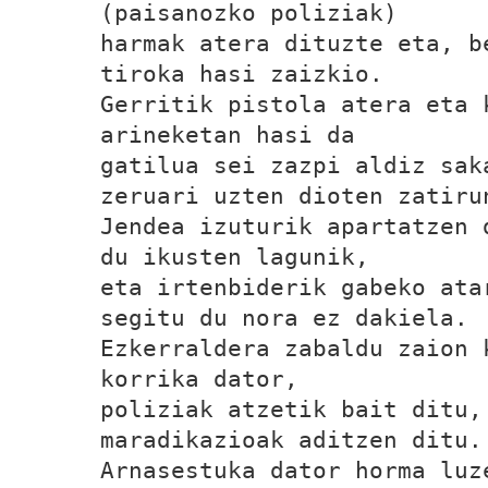
(paisanozko poliziak)
harmak atera dituzte eta, b
tiroka hasi zaizkio.
Gerritik pistola atera eta 
arineketan hasi da
gatilua sei zazpi aldiz sak
zeruari uzten dioten zatiru
Jendea izuturik apartatzen 
du ikusten lagunik,
eta irtenbiderik gabeko ata
segitu du nora ez dakiela.
Ezkerraldera zabaldu zaion 
korrika dator,
poliziak atzetik bait ditu,
maradikazioak aditzen ditu.
Arnasestuka dator horma luz