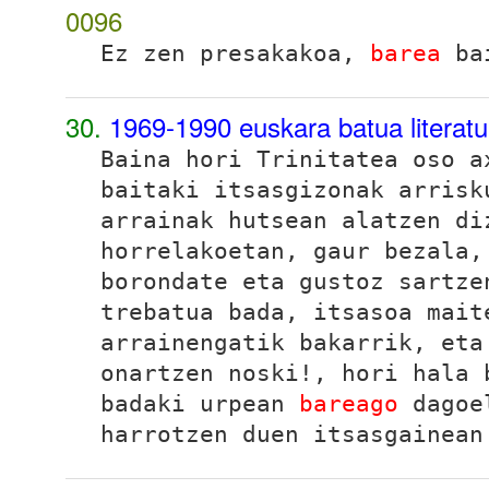
0096
Ez zen presakakoa,
barea
bai
30.
1969-1990 euskara batua literat
Baina hori Trinitatea oso a
baitaki itsasgizonak arrisk
arrainak hutsean alatzen di
horrelakoetan, gaur bezala,
borondate eta gustoz sartze
trebatua bada, itsasoa mait
arrainengatik bakarrik, eta
onartzen noski!, hori hala 
badaki urpean
bareago
dagoel
harrotzen duen itsasgainean