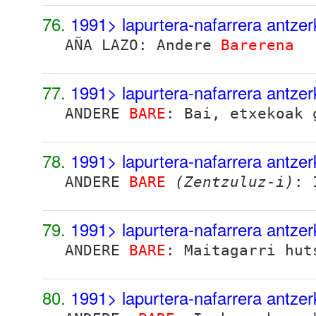
76.
1991> lapurtera-nafarrera antze
AÑA LAZO: Andere
Barerena
77.
1991> lapurtera-nafarrera antze
ANDERE
BARE
: Bai, etxekoak 
78.
1991> lapurtera-nafarrera antze
ANDERE
BARE
(Zentzuluz-i)
: 
79.
1991> lapurtera-nafarrera antze
ANDERE
BARE
: Maitagarri hut
80.
1991> lapurtera-nafarrera antze