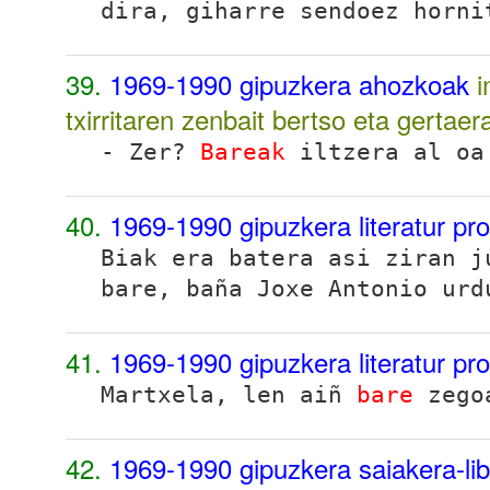
dira, giharre sendoez horni
39.
1969-1990 gipuzkera ahozkoak
i
txirritaren zenbait bertso eta gertae
- Zer?
Bareak
iltzera al oa
40.
1969-1990 gipuzkera literatur pr
Biak era batera asi ziran 
bare, baña Joxe Antonio urd
41.
1969-1990 gipuzkera literatur pr
Martxela, len aiñ
bare
zegoa
42.
1969-1990 gipuzkera saiakera-li