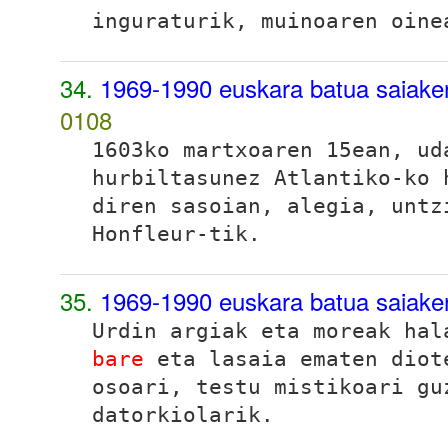
inguraturik, muinoaren oine
34.
1969-1990 euskara batua saiake
0108
1603ko martxoaren 15ean, ud
hurbiltasunez Atlantiko-ko
diren sasoian, alegia, untz
Honfleur-tik.
35.
1969-1990 euskara batua saiaker
Urdin argiak eta moreak hal
bare
eta lasaia ematen diot
osoari, testu mistikoari gu
datorkiolarik.