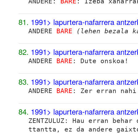
ANDERE:
BARE
: Izeba xaharra
81.
1991> lapurtera-nafarrera antze
ANDERE
BARE
(lehen bezala 
82.
1991> lapurtera-nafarrera antze
ANDERE
BARE
: Dute onskoa!
83.
1991> lapurtera-nafarrera antze
ANDERE
BARE
: Zer erran nahi
84.
1991> lapurtera-nafarrera antze
ZENTZULUZ: Hau erran behar
ttantta, ez da andere gaixt