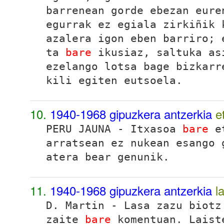
barrenean gorde ebezan eure
egurrak ez egiala zirkiñik 
azalera igon eben barriro; 
ta
bare
ikusiaz, saltuka as
ezelango lotsa bage bizkarr
kili egiten eutsoela.
10.
1940-1968 gipuzkera antzerkia
e
PERU JAUNA - Itxasoa
bare
et
arratsean ez nukean esango 
atera bear genunik.
11.
1940-1968 gipuzkera antzerkia
l
D. Martin - Lasa zazu biotz
zaite
bare
komentuan. Laist